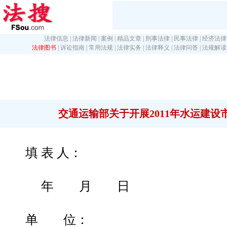
法律信息
|
法律新闻
|
案例
|
精品文章
|
刑事法律
|
民事法律
|
经济法律
法律图书
|
诉讼指南
|
常用法规
|
法律实务
|
法律释义
|
法律问答
|
法规解读
交通运输部关于开展2011年水运建设
填 表 人：
年 月 日
单 位：