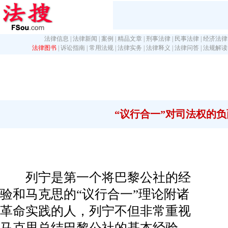
法律信息
|
法律新闻
|
案例
|
精品文章
|
刑事法律
|
民事法律
|
经济法律
法律图书
|
诉讼指南
|
常用法规
|
法律实务
|
法律释义
|
法律问答
|
法规解读
“议行合一”对司法权的
列宁是第一个将巴黎公社的经
验和马克思的“议行合一”理论附诸
革命实践的人，列宁不但非常重视
马克思总结巴黎公社的基本经验，