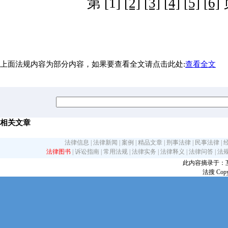
第 [1]
[2]
[3]
[4]
[5]
[6]
上面法规内容为部分内容，如果要查看全文请点击此处:
查看全文
相关文章
法律信息
|
法律新闻
|
案例
|
精品文章
|
刑事法律
|
民事法律
|
法律图书
|
诉讼指南
|
常用法规
|
法律实务
|
法律释义
|
法律问答
|
法
此内容摘录于：互联网
法搜 Copy