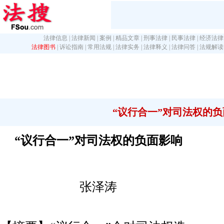
法律信息
|
法律新闻
|
案例
|
精品文章
|
刑事法律
|
民事法律
|
经济法律
法律图书
|
诉讼指南
|
常用法规
|
法律实务
|
法律释义
|
法律问答
|
法规解读
“议行合一”对司法权的
“议行合一”对司法权的负面影响
张泽涛