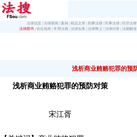
法律信息
|
法律新闻
|
案例
|
精品文章
|
刑事法律
|
民事法律
|
经济法律
法律图书
|
诉讼指南
|
常用法规
|
法律实务
|
法律释义
|
法律问答
|
法规解读
浅析商业贿赂犯罪的预
浅析商业贿赂犯罪的预防对策
宋江胥