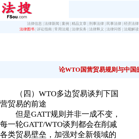
法律信息
|
法律新闻
|
案例
|
精品文章
|
刑事法律
|
民事法律
|
经济法律
法律图书
|
诉讼指南
|
常用法规
|
法律实务
|
法律释义
|
法律问答
|
法规解读
论WTO国营贸易规则与中国
（四）WTO多边贸易谈判下国
营贸易的前途
但是GATT规则并非一成不变，
每一轮GATT/WTO谈判都会在削减
各类贸易壁垒，加强对全新领域的