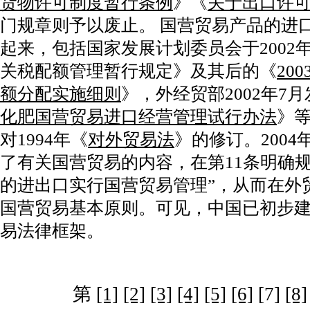
货物许可制度暂行条例
》《
关于出口许
门规章则予以废止。 国营贸易产品的进
起来，包括国家发展计划委员会于2002
关税配额管理暂行规定》及其后的《
20
额分配实施细则
》，外经贸部2002年7
化肥国营贸易进口经营管理试行办法
》
对1994年《
对外贸易法
》的修订。200
了有关国营贸易的内容，在第11条明确
的进出口实行国营贸易管理”，从而在外
国营贸易基本原则。可见，中国已初步
易法律框架。
第
[1]
[2]
[3]
[4]
[5]
[6]
[7]
[8]