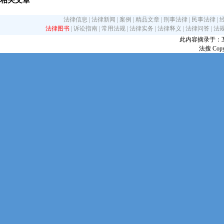
相关文章
法律信息
|
法律新闻
|
案例
|
精品文章
|
刑事法律
|
民事法律
|
法律图书
|
诉讼指南
|
常用法规
|
法律实务
|
法律释义
|
法律问答
|
法
此内容摘录于：互联网
法搜 Copy