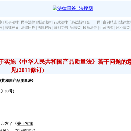
章
|
刑事法律
|
民事法律
|
经济法律
|
行政法律
|
诉讼法律
|
合 同
|
案例精选
|
法律文
务
|
法律释义
|
法律问答
|
法规解读
|
裁判文书
|
宪法类
|
民商法类
|
行政法类
|
经济法类
于实施《中华人民共和国产品质量法》若干问题的
见(2011修订)
民共和国产品质量法》
1〕83号）
局印发了《
关于实施
意见
》，在正确贯彻