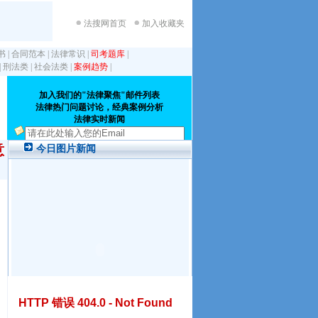
法搜网首页
加入收藏夹
书
|
合同范本
|
法律常识
|
司考题库
|
|
刑法类
|
社会法类
|
案例趋势
|
意