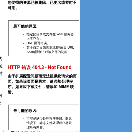
内
检
时
可
；
五