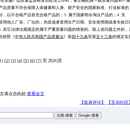
门在实施产品质量监督检查后处理工作时，要正确把握一般质量问题和严
 产品质量不符合保障人体健康和人身、财产安全的国家标准、行业标准的
好，以不合格产品冒充合格产品的；3. 属于国家明令淘汰产品的；4. 失
者冒用他人厂名、厂址的，伪造或者冒用生产日期、安全使用期或者失效日
. 其它法律法规规定的属于严重质量问题的情形的。除上述问题之外的，
当按照《
中华人民共和国产品质量法
》第
四十九条
至第
五十三条
的规定实
1]
[2]
[3]
[4]
[5]
[6]
[7]
页 共[8]页
文请点击此处:
查看全文
【发表评论】
【互动社区