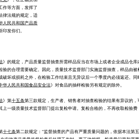
工作等方面，发挥了
法律法规的规定，适
华人民共和国产品质
新印发你们。
法
》的规定，产品质量监督抽查所需样品应当在市场上或者企业成品仓库
检验的合理需要确定。因此，质量技术监督部门实施监督抽查，样品由被
成破坏或损耗之外，在检验工作结束且无异议后一个季度内必须返还。同
中华人民共和国食品安全法
》对食品的抽样检验另有规定的除外。
法
》第
十五条
第三款规定，生产者、销售者对抽查检验的结果有异议的，
其上一级质量技术监督部门提出复检申请。复检合格的，不再收取检验费
第
十七条
第二款规定：“监督抽查的产品有严重质量问题的，依据本法第