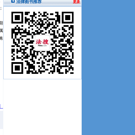
重
；
期
属
施
】