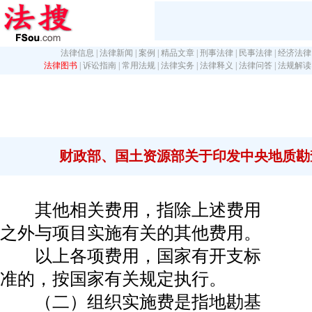
法律信息
|
法律新闻
|
案例
|
精品文章
|
刑事法律
|
民事法律
|
经济法律
法律图书
|
诉讼指南
|
常用法规
|
法律实务
|
法律释义
|
法律问答
|
法规解读
财政部、国土资源部关于印发中央地质勘
其他相关费用，指除上述费用
之外与项目实施有关的其他费用。
以上各项费用，国家有开支标
准的，按国家有关规定执行。
（二）组织实施费是指地勘基