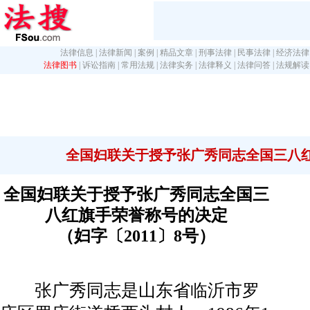
法律信息
|
法律新闻
|
案例
|
精品文章
|
刑事法律
|
民事法律
|
经济法律
法律图书
|
诉讼指南
|
常用法规
|
法律实务
|
法律释义
|
法律问答
|
法规解读
全国妇联关于授予张广秀同志全国三八
全国妇联关于授予张广秀同志全国三
八红旗手荣誉称号的决定
（妇字〔2011〕8号）
张广秀同志是山东省临沂市罗