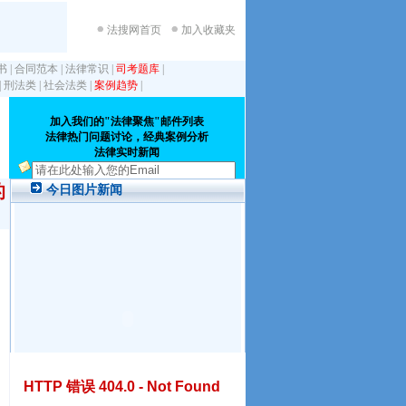
法搜网首页
加入收藏夹
书
|
合同范本
|
法律常识
|
司考题库
|
|
刑法类
|
社会法类
|
案例趋势
|
的