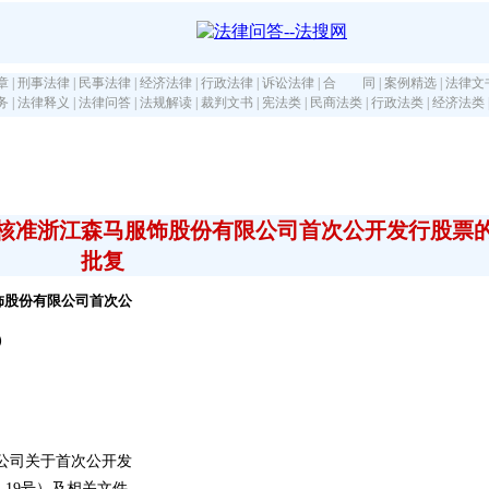
章
|
刑事法律
|
民事法律
|
经济法律
|
行政法律
|
诉讼法律
|
合 同
|
案例精选
|
法律文
务
|
法律释义
|
法律问答
|
法规解读
|
裁判文书
|
宪法类
|
民商法类
|
行政法类
|
经济法类
核准浙江森马服饰股份有限公司首次公开发行股票
批复
饰股份有限公司首次公
）
公司关于首次公开发
〕19号）及相关文件