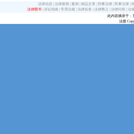
法律信息
|
法律新闻
|
案例
|
精品文章
|
刑事法律
|
民事法律
|
法律图书
|
诉讼指南
|
常用法规
|
法律实务
|
法律释义
|
法律问答
|
法
此内容摘录于：互联网
法搜 Copy