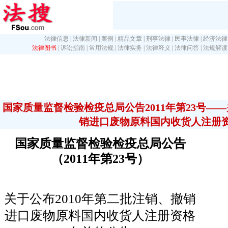
法律信息
|
法律新闻
|
案例
|
精品文章
|
刑事法律
|
民事法律
|
经济法律
法律图书
|
诉讼指南
|
常用法规
|
法律实务
|
法律释义
|
法律问答
|
法规解读
国家质量监督检验检疫总局公告2011年第23号――
销进口废物原料国内收货人注册
国家质量监督检验检疫总局公告
（2011年第23号）
关于公布2010年第二批注销、撤销
进口废物原料国内收货人注册资格