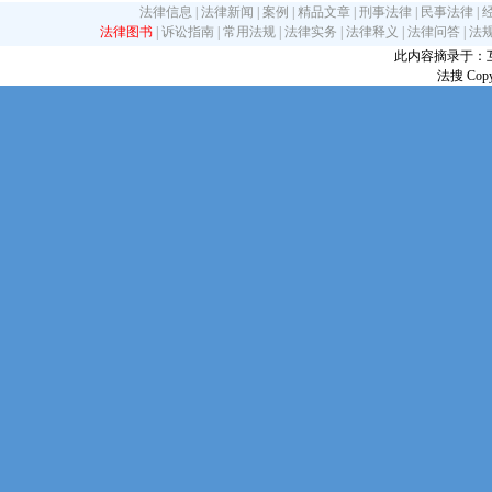
法律信息
|
法律新闻
|
案例
|
精品文章
|
刑事法律
|
民事法律
|
法律图书
|
诉讼指南
|
常用法规
|
法律实务
|
法律释义
|
法律问答
|
法
此内容摘录于：互联网
法搜 Copy