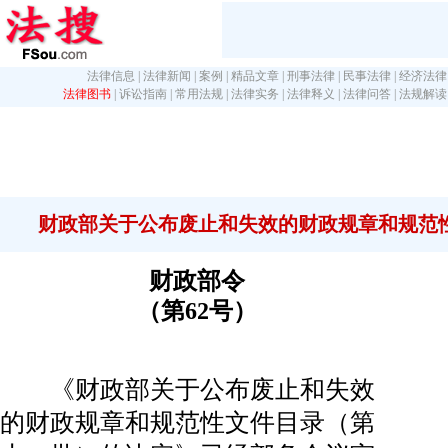
法律信息
|
法律新闻
|
案例
|
精品文章
|
刑事法律
|
民事法律
|
经济法律
法律图书
|
诉讼指南
|
常用法规
|
法律实务
|
法律释义
|
法律问答
|
法规解读
财政部关于公布废止和失效的财政规章和规范性
财政部令
（第62号）
《财政部关于公布废止和失效
的财政规章和规范性文件目录（第