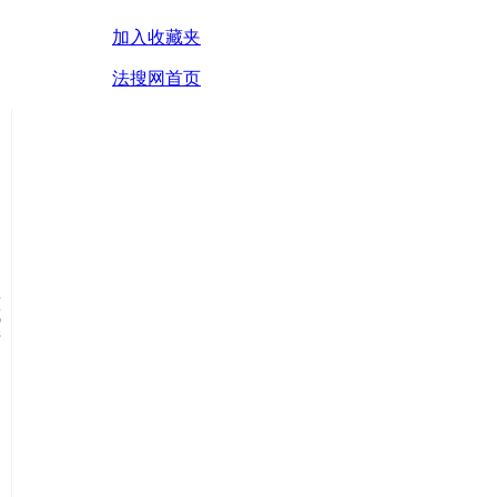
加入收藏夹
法搜网首页
救
成
产
为