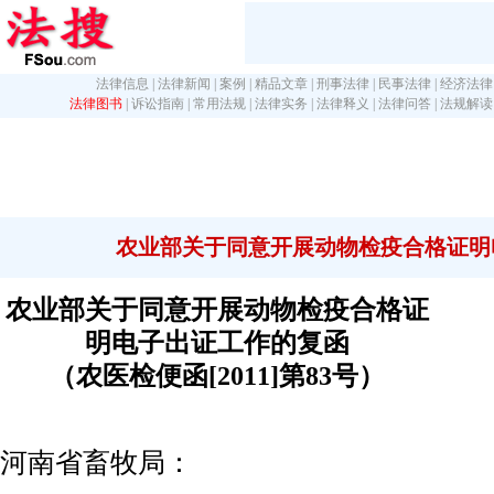
法律信息
|
法律新闻
|
案例
|
精品文章
|
刑事法律
|
民事法律
|
经济法律
法律图书
|
诉讼指南
|
常用法规
|
法律实务
|
法律释义
|
法律问答
|
法规解读
农业部关于同意开展动物检疫合格证明
农业部关于同意开展动物检疫合格证
明电子出证工作的复函
（农医检便函[2011]第83号）
河南省畜牧局：