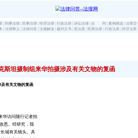
章
|
刑事法律
|
民事法律
|
经济法律
|
行政法律
|
诉讼法律
|
合 同
|
案例精选
|
法律文
务
|
法律释义
|
法律问答
|
法规解读
|
裁判文书
|
宪法类
|
民商法类
|
行政法类
|
经济法类
克斯坦摄制组来华拍摄涉及有关文物的复函
涉及有关文物的复函
）
来华访问随行记者拍
号）收悉。经研究，我
岭长城有关镜头。具