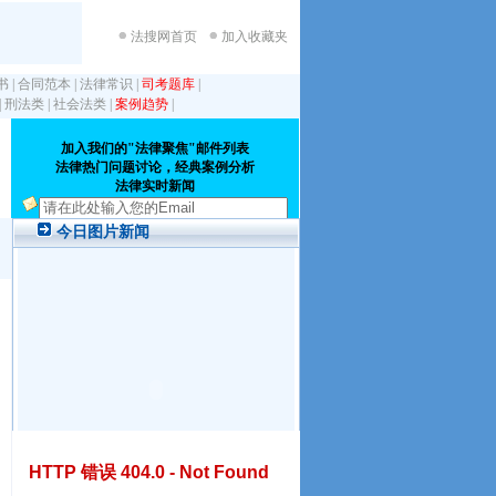
法搜网首页
加入收藏夹
书
|
合同范本
|
法律常识
|
司考题库
|
|
刑法类
|
社会法类
|
案例趋势
|