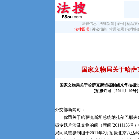
法律信息
|
法律新闻
|
案例
|
精品文
法律图书
|
诉讼指南
|
常用法规
|
法律实
国家文物局关于哈萨
国家文物局关于哈萨克斯坦摄制组来华拍摄
（拍摄许可〔2011〕10号
外交部新闻司：
你司关于哈萨克斯坦总统纳扎尔巴耶夫
摄专题片涉及文物的函（新函[2011]156
局同意该摄制组于2011年2月拍摄北京八达