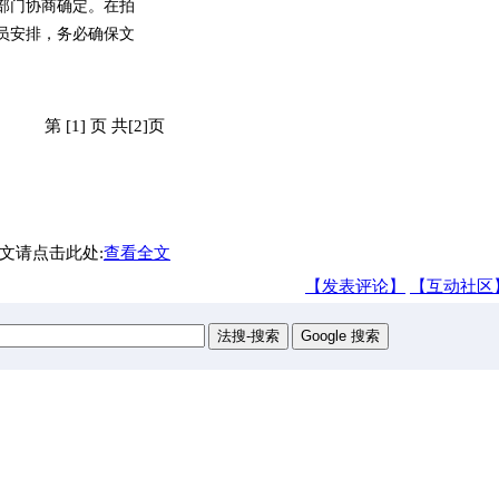
部门协商确定。在拍
员安排，务必确保文
第 [1] 页 共[2]页
文请点击此处:
查看全文
【发表评论】
【互动社区