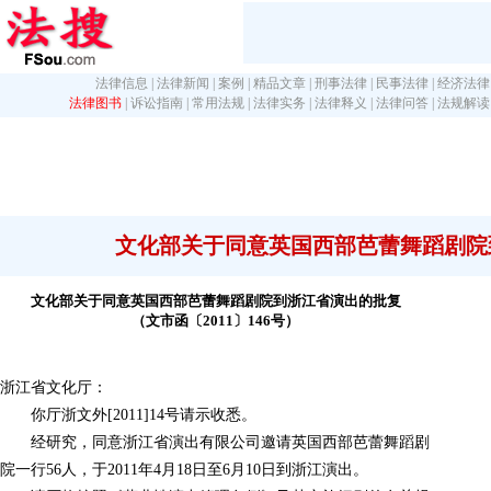
法律信息
|
法律新闻
|
案例
|
精品文章
|
刑事法律
|
民事法律
|
经济法律
法律图书
|
诉讼指南
|
常用法规
|
法律实务
|
法律释义
|
法律问答
|
法规解读
文化部关于同意英国西部芭蕾舞蹈剧院
文化部关于同意英国西部芭蕾舞蹈剧院到浙江省演出的批复
（文市函〔2011〕146号）
浙江省文化厅：
你厅浙文外[2011]14号请示收悉。
经研究，同意浙江省演出有限公司邀请英国西部芭蕾舞蹈剧
院一行56人，于2011年4月18日至6月10日到浙江演出。