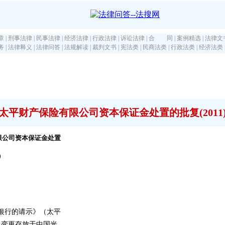
章
|
刑事法律
|
民事法律
|
经济法律
|
行政法律
|
诉讼法律
|
合 同
|
案例精选
|
法律文
务
|
法律释义
|
法律问答
|
法规解读
|
裁判文书
|
宪法类
|
民商法类
|
行政法类
|
经济法类
平财产保险有限公司资本保证金处置的批复(2011
限公司资本保证金处置
）
银行的请示》（太平
司变更存放于中国光