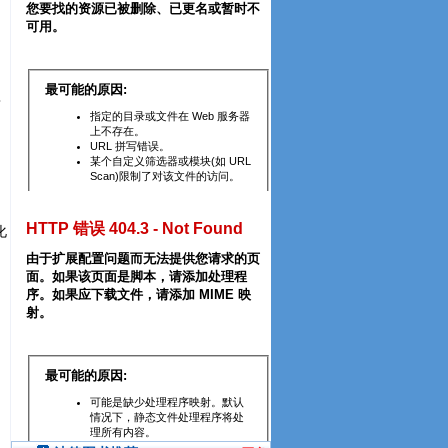
药
化
动
。