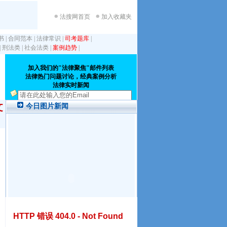
法搜网首页
加入收藏夹
书
|
合同范本
|
法律常识
|
司考题库
|
|
刑法类
|
社会法类
|
案例趋势
|
文