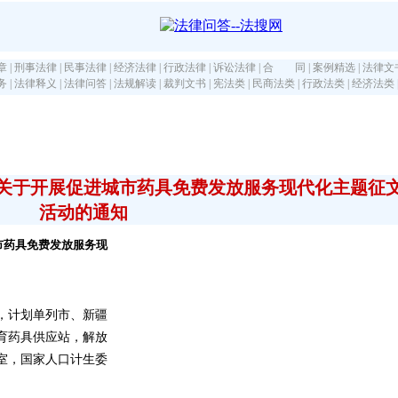
章
|
刑事法律
|
民事法律
|
经济法律
|
行政法律
|
诉讼法律
|
合 同
|
案例精选
|
法律文
务
|
法律释义
|
法律问答
|
法规解读
|
裁判文书
|
宪法类
|
民商法类
|
行政法类
|
经济法类
关于开展促进城市药具免费发放服务现代化主题征
活动的通知
市药具免费发放服务现
，计划单列市、新疆
育药具供应站，解放
室，国家人口计生委