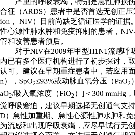
严重的呼吸衰竭，特别是急性肺损伤（
合征（ARDS）患者中是否首选无创正压通气（non 
ion， NIV）目前尚缺乏循证医学的证据
性心源性肺水肿和免疫抑制的患者，NI
管和改善患者预后。
对于NIV在2009年甲型H1N1流感
内已有多个医疗机构进行了初步探讨，
认可。建议在早期重症患者中，若应用面罩吸
n），SpO
≤93%或动脉血氧分压（PaO
2
2
aO
/吸入氧浓度（FiO
）]＜300 mmHg
2
2
觉呼吸窘迫，建议早期选择无创通气支持
D）急性加重期、急性心源性肺水肿和免
为流感和出现呼吸衰竭，应尽早试行无