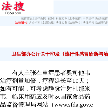
法律信息
|
法律新闻
|
案例
|
精品文章
|
刑事法律
|
民事法律
|
经济法律
法律图书
|
诉讼指南
|
常用法规
|
法律实务
|
法律释义
|
法律问答
|
法规解读
卫生部办公厅关于印发《流行性感冒诊断与治疗指
有人主张在重症患者奥司他韦
治疗剂量加倍，疗程延长至10天；
如有可能，可考虑静脉注射扎那米
韦。临床用药应及时从国家食品药
品监督管理局网站（www.sfda.gov.c