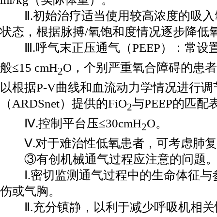
Ⅱ.初始治疗适当使用较高浓度的吸入
状态，根据脉搏/氧饱和度情况逐步降低
Ⅲ.呼气末正压通气（PEEP）：常设置的范
般≤15 cmH
O，个别严重氧合障碍的患者可
2
以根据P-V曲线和血流动力学情况进行调
（ARDSnet）提供的FiO
与PEEP的匹配
2
Ⅳ.控制平台压≤30cmH
O。
2
Ⅴ.对于难治性低氧患者，可考虑肺复
③有创机械通气过程应注意的问题
Ⅰ.密切监测通气过程中的生命体征与
伤或气胸。
Ⅱ.充分镇静，以利于减少呼吸机相关