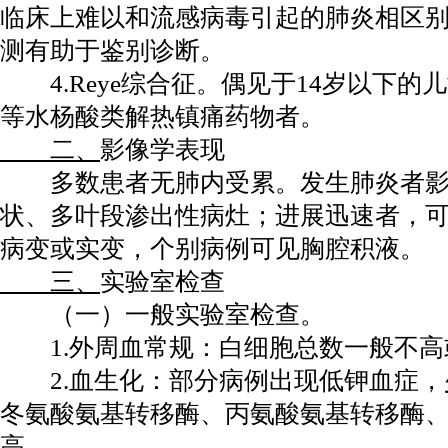
临床上难以和流感病毒引起的肺炎相区
测有助于鉴别诊断。
4.Reye综合征。偶见于14岁以下的
等水杨酸类解热镇痛药物者。
二、
影像学表现
多数患者无肺内受累。发生肺炎者影
状、多叶段渗出性病灶；进展迅速者，
病变或实变，个别病例可见胸腔积液。
三、
实验室检查
（一）一般实验室检查。
1.外周血常规：白细胞总数一般不高
2.血生化：部分病例出现低钾血症，
冬氨酸氨基转移酶、丙氨酸氨基转移酶
高。