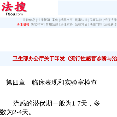
法律信息
|
法律新闻
|
案例
|
精品文章
|
刑事法律
|
民事法律
|
经济法律
法律图书
|
诉讼指南
|
常用法规
|
法律实务
|
法律释义
|
法律问答
|
法规解读
卫生部办公厅关于印发《流行性感冒诊断与治疗指
第四章 临床表现和实验室检查
流感的潜伏期一般为1-7天，多
数为2-4天。