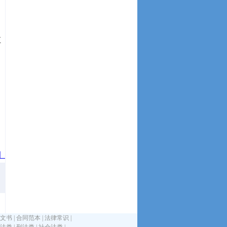
正
】
文书
|
合同范本
|
法律常识
|