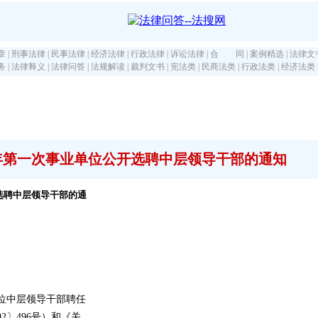
章
|
刑事法律
|
民事法律
|
经济法律
|
行政法律
|
诉讼法律
|
合 同
|
案例精选
|
法律文
务
|
法律释义
|
法律问答
|
法规解读
|
裁判文书
|
宪法类
|
民商法类
|
行政法类
|
经济法类
1年第一次事业单位公开选聘中层领导干部的通知
选聘中层领导干部的通
）
位中层领导干部聘任
2〕496号）和《关