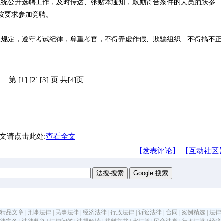
统公开选聘工作，及时传达、张贴本通知，鼓励符合条件的人员踊跃参
按要求参加竞聘。
规定，遵守考试纪律，尊重考官，不得弄虚作假、欺骗组织，不得搞不
第 [1]
[2]
[3]
页 共[4]页
文请点击此处:
查看全文
【发表评论】
【互动社区
精品文章
|
刑事法律
|
民事法律
|
经济法律
|
行政法律
|
诉讼法律
|
合同
|
案例精选
|
法律