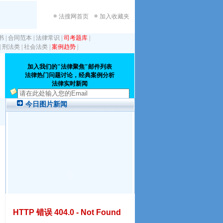
法搜网首页
加入收藏夹
书
|
合同范本
|
法律常识
|
司考题库
|
|
刑法类
|
社会法类
|
案例趋势
|