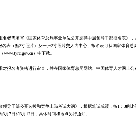
名者需填写《国家体育总局事业单位公开选聘中层领导干部报名表》，
日将报名表（贴2寸照片）及一张2寸照片交人力中心。报名表可从国家体育总
www.tyrc.gov.cn）中下载。
对报名者资格进行审查，并在国家体育总局网站、中国体育人才网上公
领导干部公开选拔和竞争上岗考试大纲》，根据笔试成绩，按1：3的比
3月7日和3月12日，具体时间和地点另行通知。