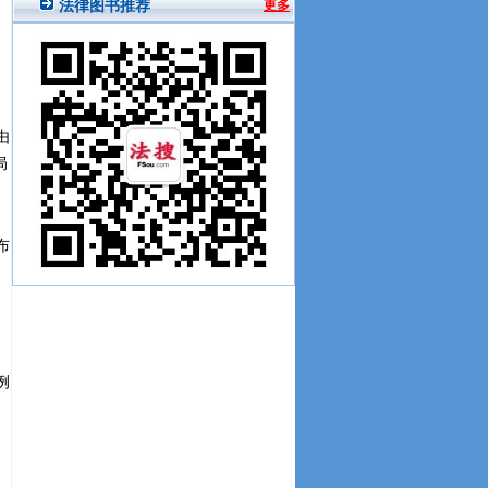
由
局
布
例