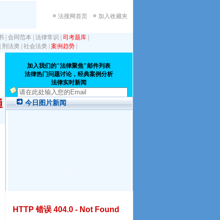
法搜网首页
加入收藏夹
书
|
合同范本
|
法律常识
|
司考题库
|
|
刑法类
|
社会法类
|
案例趋势
|
通