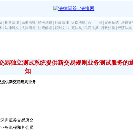
章
|
刑事法律
|
民事法律
|
经济法律
|
行政法律
|
诉讼法律
|
合 同
|
案例精选
|
法律文
务
|
法律释义
|
法律问答
|
法规解读
|
裁判文书
|
宪法类
|
民商法类
|
行政法类
|
经济法类
交易独立测试系统提供新交易规则业务测试服务的
知
统提供新交易规则业务
《
深圳证券交易所交
验业务流程和各会员