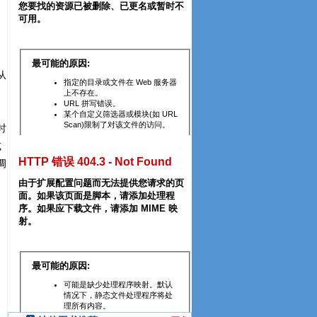
从
时
或
调