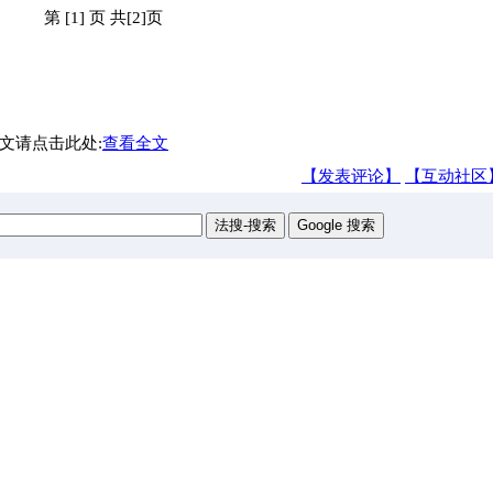
第 [1] 页 共[2]页
文请点击此处:
查看全文
【发表评论】
【互动社区