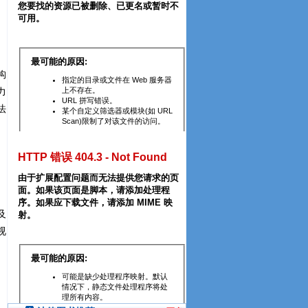
构
力
法
及
视