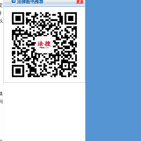
定
特
以
。
格
问