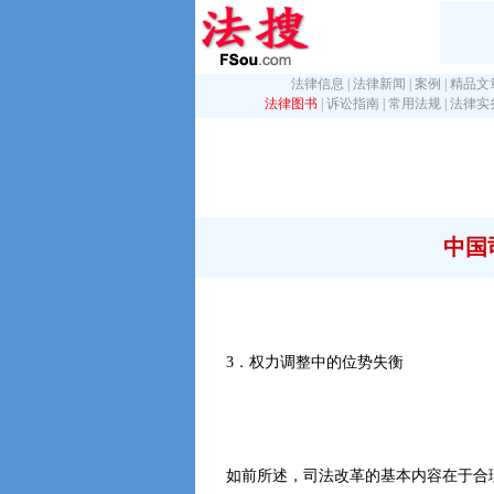
法律信息
|
法律新闻
|
案例
|
精品文
法律图书
|
诉讼指南
|
常用法规
|
法律实
中国
3．权力调整中的位势失衡
如前所述，司法改革的基本内容在于合