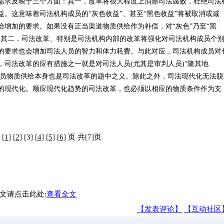
求反映于三个方面：其一，改革将很大程度上消除司法腐败，杜绝司法
。这意味着司法机构成员的“灰色收益”、甚至“黑色收益”将被取消或减
增加的要求。如果没有正当渠道物质供给作为补偿，对“灰色”乃至“黑
。其二，司法改革、特别是司法机构内部的改革将强化对司法机构成员个
的要求也会增加司法人员的智力和体力耗费。与此对应，司法机构成员对
司法改革的应有措施之一就是对司法人员(尤其是审判人员)“隆其地
成员物质供给本身也是司法改革的题中之义。除此之外，司法现代化无法脱
的现代化。顺应现代化趋势的司法改革，也必须以相应的物质条件作为支
第
[1]
[2]
[3]
[4]
[5]
[6]
页 共[7]页
文请点击此处:
查看全文
【发表评论】
【互动社区