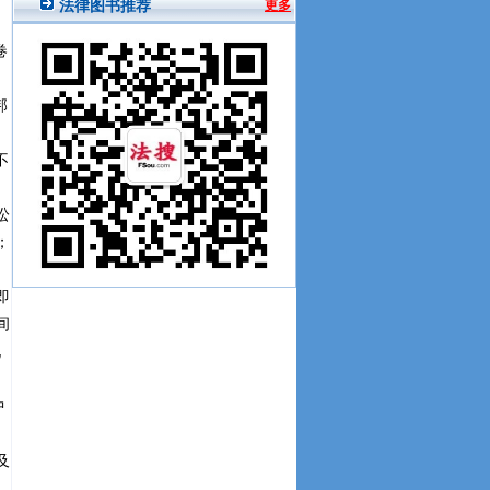
卷
邦
不
讼
；
即
间
现
中
及