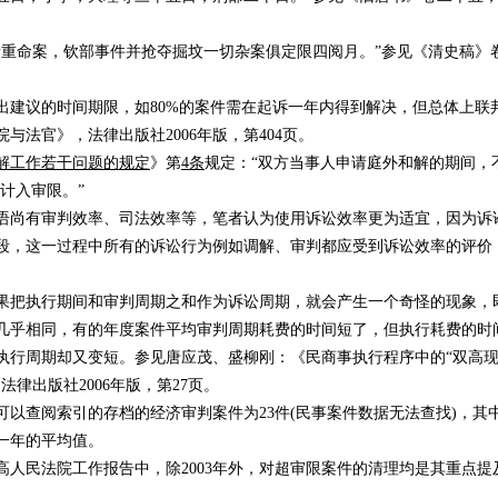
情重命案，钦部事件并抢夺掘坟一切杂案俱定限四阅月。”参见《清史稿》
出建议的时间期限，如80%的案件需在起诉一年内得到解决，但总体上联
法官》，法律出版社2006年版，第404页。
解工作若干问题的规定
》第
4条
规定：“双方当事人申请庭外和解的期间，
计入审限。”
语尚有审判效率、司法效率等，笔者认为使用诉讼效率更为适宜，因为诉
段，这一过程中所有的诉讼行为例如调解、审判都应受到诉讼效率的评价
。
果把执行期间和审判周期之和作为诉讼周期，就会产生一个奇怪的现象，
几乎相同，有的年度案件平均审判周期耗费的时间短了，但执行耗费的时
执行周期却又变短。参见唐应茂、盛柳刚：《民商事执行程序中的“双高
律出版社2006年版，第27页。
为可以查阅索引的存档的经济审判案件为23件(民事案件数据无法查找)，其
这一年的平均值。
年最高人民法院工作报告中，除2003年外，对超审限案件的清理均是其重点提