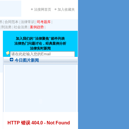
法搜网首页
加入收藏夹
书
|
合同范本
|
法律常识
|
司考题库
|
|
刑法类
|
社会法类
|
案例趋势
|