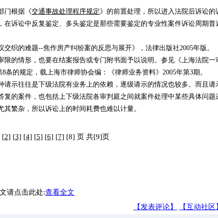
部门根据《
交通事故处理程序规定
》的前置处理，所以进入法院后诉讼的
，在诉讼中反复鉴定、多头鉴定是那些需要鉴定的专业性案件诉讼周期普
交织的难题--焦作房产纠纷案的反思与展开》，法律出版社2005年版。
审限的情形，也要在结案报告或专门附书面予以说明。参见《上海法院一
8条的规定，载上海市律师协会编：《律师业务资料》2005年第3期。
种请示往往是下级法院有业务上的依赖，逐级请示的情况也较多。而且请
答复的案件，也包括上下级法院各审判庭之间就案件处理中某些具体问题
尤其繁杂，所以诉讼上的时间耗费也难以计量。
[2]
[3]
[4]
[5]
[6]
[7]
[8] 页 共[9]页
文请点击此处:
查看全文
【发表评论】
【互动社区