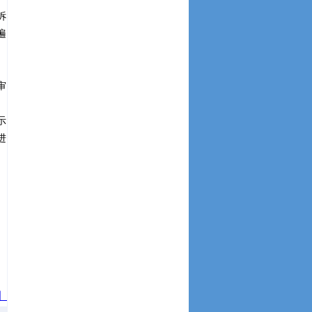
诉
遍
审
示
进
】