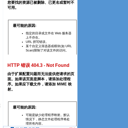
》
。
案
三
，