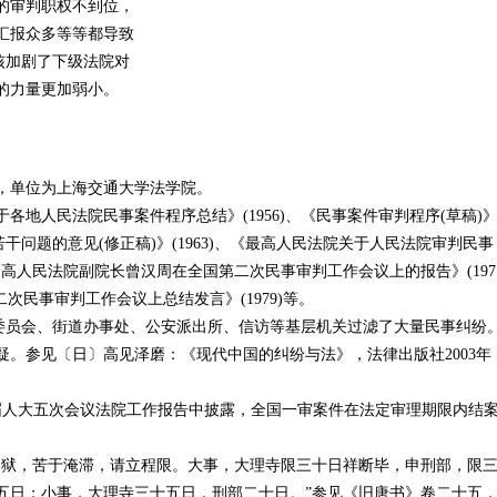
的审判职权不到位，
汇报众多等等都导致
考核加剧了下级法院对
的力量更加弱小。
，单位为上海交通大学法学院。
各地人民法院民事案件程序总结》(1956)、《民事案件审判程序(草稿)
若干问题的意见(修正稿)》(1963)、《最高人民法院关于人民法院审判民事
及《最高人民法院副院长曾汉周在全国第二次民事审判工作会议上的报告》(197
次民事审判工作会议上总结发言》(1979)等。
民委员会、街道办事处、公安派出所、信访等基层机关过滤了大量民事纠纷
。参见〔日〕高见泽磨：《现代中国的纠纷与法》，法律出版社2003年
在十届人大五次会议法院工作报告中披露，全国一审案件在法定审理期限内结
刑狱，苦于淹滞，请立程限。大事，大理寺限三十日祥断毕，申刑部，限
五日；小事，大理寺三十五日，刑部二十日。”参见《旧唐书》卷二十五