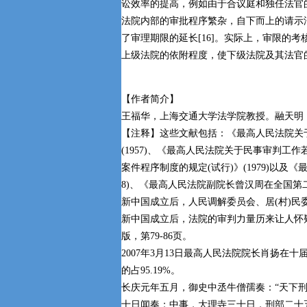
讼效率的提高，例如由于合议庭和独任法官
法院内部的审批程序繁杂，自下而上的请示
了审理期限的延长[16]。实际上，审限的
上级法院的依附程度，使下级法院及其法官
【作者简介】
王福华，上海交通大学法学院教授。融天明
【注释】
这些文献包括：《最高人民法院关于
(1957)、《最高人民法院关于民事审判工作
案件程序制度的规定(试行)》(1979)以
8)、《最高人民法院副院长曾汉周在全国第二
新中国成立后，人民调解委员会、居(村)
新中国成立后，法院的审判力量历来让人怀疑
版，第79-86页。
2007年3月13日最高人民法院院长肖扬
的占95.19%。
长庆元年五月，御史中丞牛僧孺奏：“天下
十日闻奏；中事，大理寺三十日，刑部二十