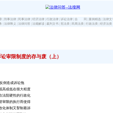
章
|
刑事法律
|
民事法律
|
经济法律
|
行政法律
|
诉讼法律
|
合 同
|
案例精选
|
法律文
务
|
法律释义
|
法律问答
|
法规解读
|
裁判文书
|
宪法类
|
民商法类
|
行政法类
|
经济法类
诉讼审限制度的存与废（上）
反倒造成诉讼拖
或高或低在很大程度
在法院硬性的行政化
督审限的执行而使得
政化体制又掣制着诉