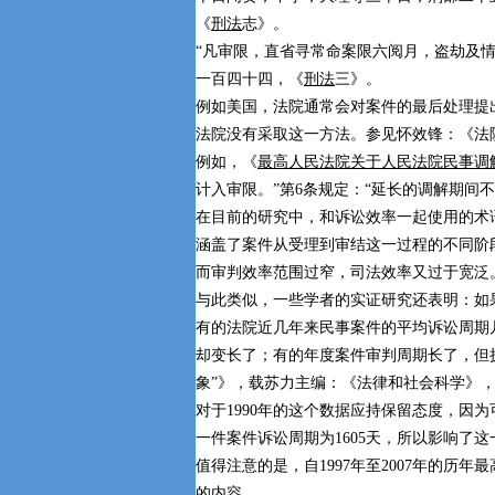
《
刑法
志》。
“凡审限，直省寻常命案限六阅月，盗劫及
一百四十四，《
刑法
三》。
例如美国，法院通常会对案件的最后处理提
法院没有采取这一方法。参见怀效锋：《法院与
例如，《
最高人民法院关于人民法院民事调
计入审限。”第6条规定：“延长的调解期间不
在目前的研究中，和诉讼效率一起使用的术
涵盖了案件从受理到审结这一过程的不同阶
而审判效率范围过窄，司法效率又过于宽泛
与此类似，一些学者的实证研究还表明：如
有的法院近几年来民事案件的平均诉讼周期
却变长了；有的年度案件审判周期长了，但
象”》，载苏力主编：《法律和社会科学》，法
对于1990年的这个数据应持保留态度，因
一件案件诉讼周期为1605天，所以影响了
值得注意的是，自1997年至2007年的历
的内容。