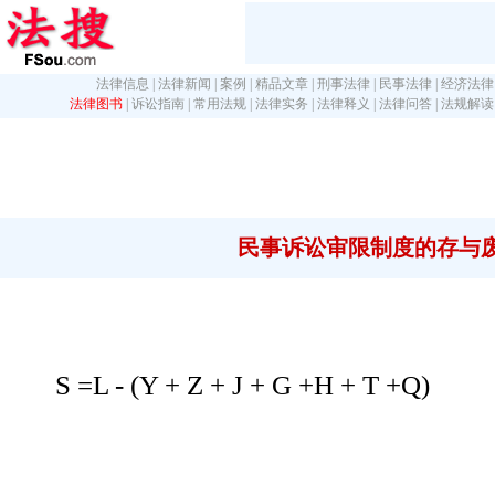
法律信息
|
法律新闻
|
案例
|
精品文章
|
刑事法律
|
民事法律
|
经济法律
法律图书
|
诉讼指南
|
常用法规
|
法律实务
|
法律释义
|
法律问答
|
法规解读
民事诉讼审限制度的存与
S =L - (Y + Z + J + G +H + T +Q)