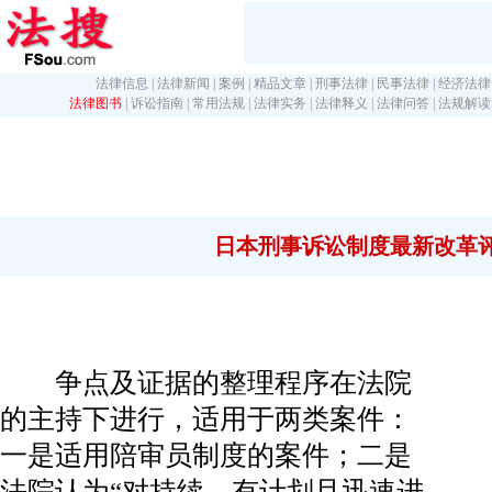
法律信息
|
法律新闻
|
案例
|
精品文章
|
刑事法律
|
民事法律
|
经济法律
法律图书
|
诉讼指南
|
常用法规
|
法律实务
|
法律释义
|
法律问答
|
法规解读
日本刑事诉讼制度最新改革
争点及证据的整理程序在法院
的主持下进行，适用于两类案件：
一是适用陪审员制度的案件；二是
法院认为“对持续、有计划且迅速进