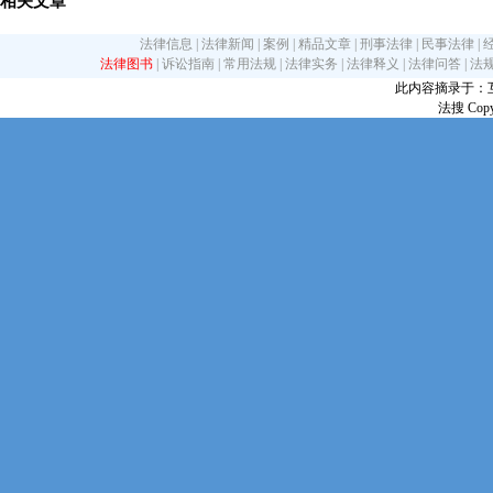
相关文章
法律信息
|
法律新闻
|
案例
|
精品文章
|
刑事法律
|
民事法律
|
法律图书
|
诉讼指南
|
常用法规
|
法律实务
|
法律释义
|
法律问答
|
法
此内容摘录于：互联网
法搜 Copy