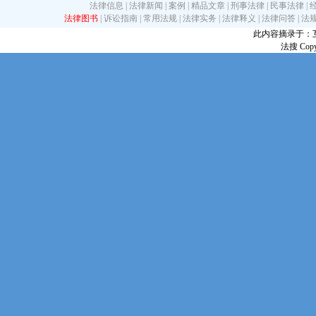
法律信息
|
法律新闻
|
案例
|
精品文章
|
刑事法律
|
民事法律
|
法律图书
|
诉讼指南
|
常用法规
|
法律实务
|
法律释义
|
法律问答
|
法
此内容摘录于：互联网
法搜 Copy