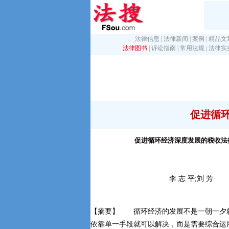
法律信息
|
法律新闻
|
案例
|
精品文
法律图书
|
诉讼指南
|
常用法规
|
法律实
促进循
促进循环经济深度发展的税收法
李 志 平;刘 芳
【摘要】 循环经济的发展不是一朝一夕
依靠单一手段就可以解决，而是需要综合运