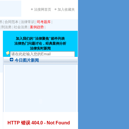
法搜网首页
加入收藏夹
书
|
合同范本
|
法律常识
|
司考题库
|
|
刑法类
|
社会法类
|
案例趋势
|