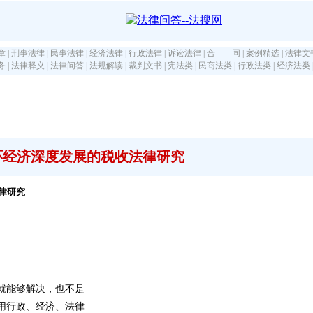
章
|
刑事法律
|
民事法律
|
经济法律
|
行政法律
|
诉讼法律
|
合 同
|
案例精选
|
法律文
务
|
法律释义
|
法律问答
|
法规解读
|
裁判文书
|
宪法类
|
民商法类
|
行政法类
|
经济法类
环经济深度发展的税收法律研究
律研究
就能够解决，也不是
用行政、经济、法律