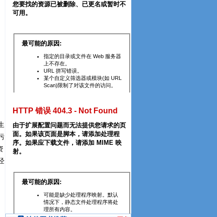
生
污
资
经