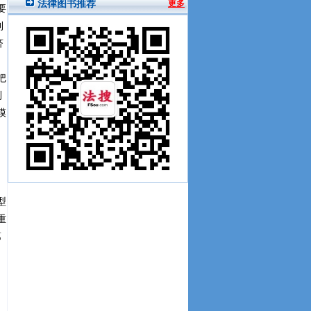
要
利
济
把
利
模
型
重
第