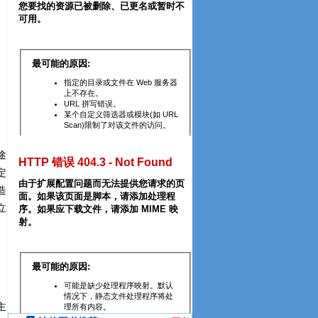
途
定
造
立
主