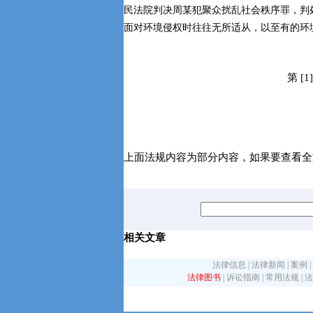
民法院判决周某犯聚众扰乱社会秩序罪，判
面对环境侵权时往往无所适从，以至有的环
第 [1
上面法规内容为部分内容，如果要查看全
相关文章
法律信息
|
法律新闻
|
案例
|
法律图书
|
诉讼指南
|
常用法规
|
法