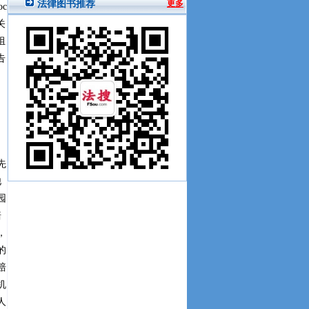
c
关
组
告
先
他
园
赔
，
的
赔
机
人