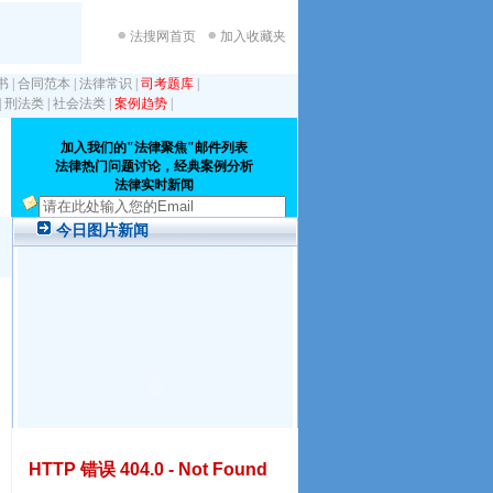
法搜网首页
加入收藏夹
书
|
合同范本
|
法律常识
|
司考题库
|
|
刑法类
|
社会法类
|
案例趋势
|