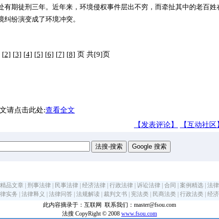
处有期徒刑三年。近年来，环境侵权事件层出不穷，而牵扯其中的老百姓
境纠纷演变成了环境冲突。
]
[2]
[3]
[4]
[5]
[6]
[7]
[8]
页 共[9]页
文请点击此处:
查看全文
【发表评论】
【互动社区
精品文章
|
刑事法律
|
民事法律
|
经济法律
|
行政法律
|
诉讼法律
|
合同
|
案例精选
|
法律
律实务
|
法律释义
|
法律问答
|
法规解读
|
裁判文书
|
宪法类
|
民商法类
|
行政法类
|
经济
此内容摘录于：互联网 联系我们：master@fsou.com
法搜 CopyRight © 2008
www.fsou.com