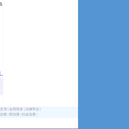
在
】
文书
|
合同范本
|
法律常识
|
法类
|
刑法类
|
社会法类
|