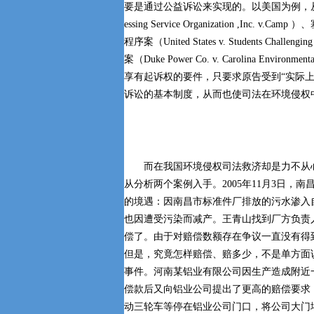
要是通过公益诉讼来实现的。以美国为例，从1970年
essing Service Organization ,Inc
程序案（United States v. Students Cha
案（Duke Power Co. v. Carolina Env
享有起诉权的要件，只要求原告受到“实际上的损害
诉讼的基本制度，从而也使司法在环境侵权
而在我国环境侵权司法救济却是力不从心
从分析两个案例入手。2005年11月3日
的境遇：因南昌市标准件厂排放的污水渗入
也因遭受污染而减产。王青山找到厂方负责
偿了。由于对赔偿数额存在争议一直没有得
但是，究竟怎样赔偿、赔多少，不是单方面
事件。河南某铝业有限公司因生产造成附近
偿款后又向铝业公司提出了更高的赔偿要求
动三轮车等停在铝业公司门口，将公司大门