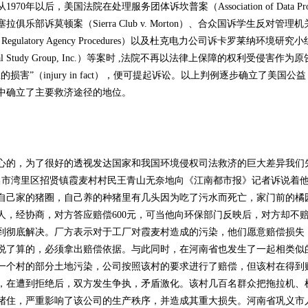
以后，美国法院在处理服务团体诉坎普案（Association of Data Pro
. v.Camp ）、塞拉俱乐部诉莫顿案（Sierra Club v. Morton）、合众国诉学生反对管理机
llenging Regulatory Agency Procedures）以及杜克电力公司诉卡罗莱纳环境研究小
ironmental Study Group, Inc.）等案时 ,法院不再以法律上保障的权利受侵害作为原
”（injury in fact），便可提起诉讼。以上判例逐步确立了美国公益
中确立了主要救济途径的地位。
的，为了很好的透视发达国家和我国环境侵权司法救济的巨大差异我们
，南昌市湾里区招贤镇霞麦村村民王青山无奈地向《江南都市报》记者诉说着
自己家的猪圈，自己养的种猪里有几头因为吃了污水而死亡，家门前的橘
人，经协商，对方答应赔偿600元，可当他向环保部门反映后，对方却不
到彻底解决。厂方表示对于工厂对霞麦村造成的污染，他们愿意赔偿损失
说了算的，必须拿出赔偿依据。与此同时，在河南省也发生了一起相类似
一个村的部分土地污染，公司按照该村的要求进行了赔偿，但该村在得到
，在遭到拒绝后，双方发生争执，矛盾激化。该村几百名群众把拖拉机、
堵住，严重影响了该公司的生产秩序，并造成其重大损失。河南省巩义市