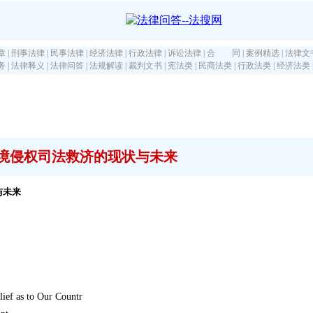
章
|
刑事法律
|
民事法律
|
经济法律
|
行政法律
|
诉讼法律
|
合 同
|
案例精选
|
法律文
务
|
法律释义
|
法律问答
|
法规解读
|
裁判文书
|
宪法类
|
民商法类
|
行政法类
|
经济法类
境侵权司法救济的现状与未来
与未来
lief as to Our Countr