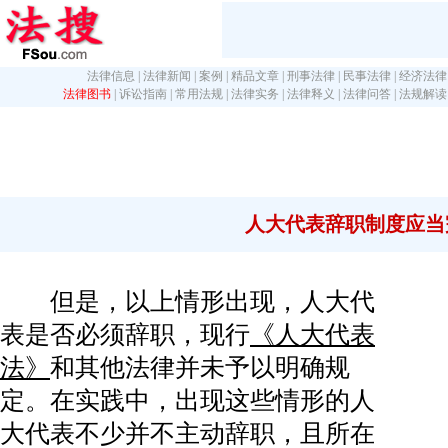
法律信息
|
法律新闻
|
案例
|
精品文章
|
刑事法律
|
民事法律
|
经济法律
法律图书
|
诉讼指南
|
常用法规
|
法律实务
|
法律释义
|
法律问答
|
法规解读
人大代表辞职制度应当
但是，以上情形出现，人大代
表是否必须辞职，现行
《人大代表
法》
和其他法律并未予以明确规
定。在实践中，出现这些情形的人
大代表不少并不主动辞职，且所在