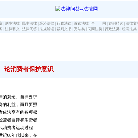
章
|
刑事法律
|
民事法律
|
经济法律
|
行政法律
|
诉讼法律
|
合 同
|
案例精选
|
法律文
务
|
法律释义
|
法律问答
|
法规解读
|
裁判文书
|
宪法类
|
民商法类
|
行政法类
|
经济法类
论消费者保护意识
律的观念。自律要求
身的利益，而且要照
者依法享有的各项权
经营者自律和消费者
代消费者运动过程
纪60年代以来，在