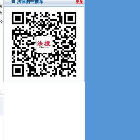
每
当
公
】