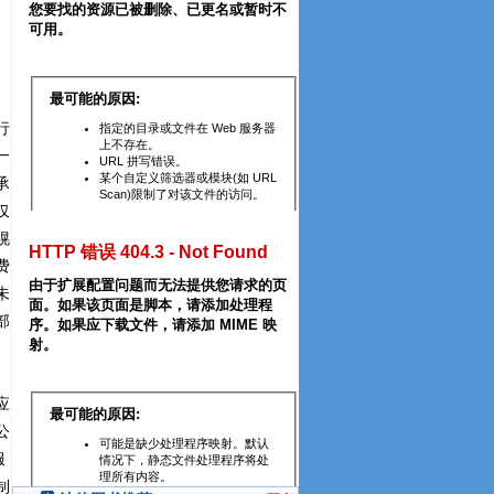
行
一
承
仅
幌
费
未
部
应
公
服
制