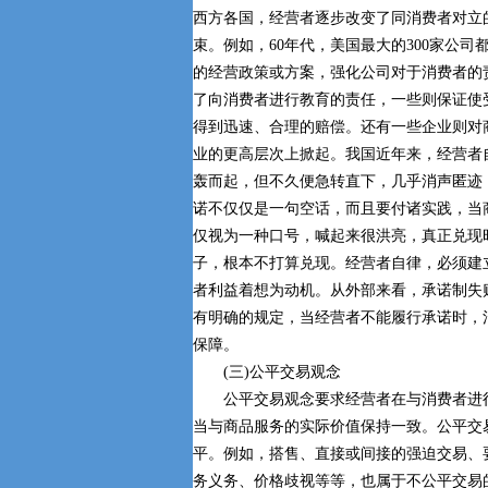
西方各国，经营者逐步改变了同消费者对立
束。例如，60年代，美国最大的300家公司
的经营政策或方案，强化公司对于消费者的
了向消费者进行教育的责任，一些则保证使
得到迅速、合理的赔偿。还有一些企业则对
业的更高层次上掀起。我国近年来，经营者
轰而起，但不久便急转直下，几乎消声匿迹
诺不仅仅是一句空话，而且要付诸实践，当
仅视为一种口号，喊起来很洪亮，真正兑现
子，根本不打算兑现。经营者自律，必须建
者利益着想为动机。从外部来看，承诺制失
有明确的规定，当经营者不能履行承诺时，
保障。
(三)公平交易观念
公平交易观念要求经营者在与消费者进行
当与商品服务的实际价值保持一致。公平交
平。例如，搭售、直接或间接的强迫交易、
务义务、价格歧视等等，也属于不公平交易