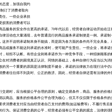
的态度，加强自我约
都制订了消费者取向
责任。一些企业承担
受损害的消费者可以
商品服务的安全作出更高的承诺。70年代以后，经营者自律运动开始在泛
自律活动也大量涌现，去年普通流行的商品服务承诺制便是一例。承诺制
，这并不说明承诺制本身不能搞，而是因为各方面的条件尚不完全具备。
商品或服务不能达到承诺的水准时，便可能产生责任。一些企业，将承诺
时，却拒不认帐。有些企业则将承诺作为一种竞争手段，一种招徕顾客的
立在对消费者的困境真正认识、同情的基础上，各种自律行为应当以为消
败的另一个重要的原因是法律制度不健全，承诺的法律效力在现行法中仍
消费者往往得不到及时、公正的救济。因此，经营者自律还需有法律的外
交易时，应当根据公平合理的原则，确定交易条件，商品、服务的价格
易以商品、服务的价格条件公平合理为核心，但又不仅仅限于价格条件的
要求消费者支付应当由经营者自己支付的费用(如运输费等)，不履行售后
的行为。保证消费交易的公平，经营者必须有公平交易的观念，法律的强