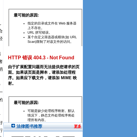
，
合
经
弱
者
消
会
一
的
者
好
行