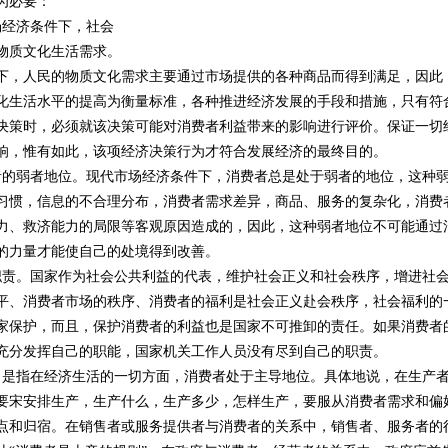
为必要：
经济条件下，社会
物质文化生活需求。
下，人民的物质文化需求主要通过市场提供的各种商品而得到满足，因此
化生活水平的提高为衡量标准，各种推进经济发展的手段和措施，只有符
决策时，必须就该决策可能对消费者利益带来的影响进行评价。保证一切
响，惟有如此，该项经济决策行为才符合发展经济的最终目的。
的弱者地位。现代市场经济条件下，消费者总是处于弱者的地位，这种
习惯，信息的不合理分布，消费者需求差异，商品、服务的复杂化，消费
力、救济能力的局限等客观原因造成的，因此，这种弱者地位不可能通过
的力量才能使自己的处境得到改善。
责。国家作为社会公共利益的代表，维护社会正义和社会秩序，增进社
平、消费者市场的秩序、消费者的福利是社会正义赴会秩序，社会福利的
家保护，而且，保护消费者的利益也是国家不可推卸的责任。如果消费者
充分发挥自己的职能，国家机关工作人员没有尽到自己的职责。
是指在经济生活的一切方面，消费者处于主导地位。具体地说，在生产
要宋安排生产，生产什么，生产多少，怎样生产，要服从消费者需求和偏
点和归宿。在销售者或服务提供者与消费者的关系中，销售者、服务者的