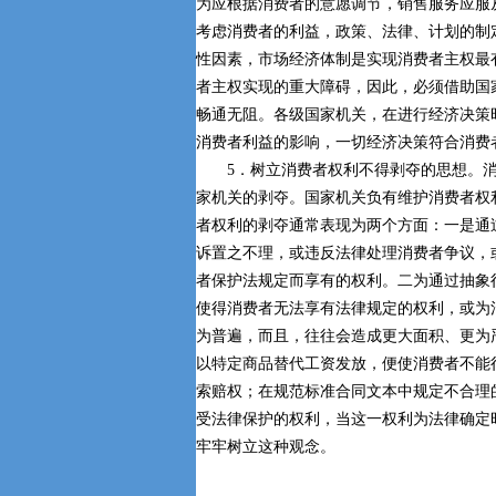
为应根据消费者的意愿调节，销售服务应服
考虑消费者的利益，政策、法律、计划的制
性因素，市场经济体制是实现消费者主权最
者主权实现的重大障碍，因此，必须借助国
畅通无阻。各级国家机关，在进行经济决策
消费者利益的影响，一切经济决策符合消费
5．树立消费者权利不得剥夺的思想。消
家机关的剥夺。国家机关负有维护消费者权
者权利的剥夺通常表现为两个方面：一是通
诉置之不理，或违反法律处理消费者争议，
者保护法规定而享有的权利。二为通过抽象
使得消费者无法享有法律规定的权利，或为
为普遍，而且，往往会造成更大面积、更为
以特定商品替代工资发放，便使消费者不能
索赔权；在规范标准合同文本中规定不合理
受法律保护的权利，当这一权利为法律确定
牢牢树立这种观念。