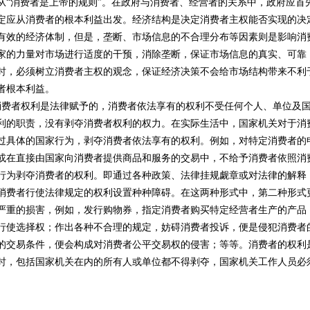
从“消费者是上帝的规则”。在政府与消费者、经营者的关系中，政府应首
定应从消费者的根本利益出发。经济结构是决定消费者主权能否实现的决
有效的经济体制，但是，垄断、市场信息的不合理分布等因素则是影响消
家的力量对市场进行适度的干预，消除垄断，保证市场信息的真实、可靠
时，必须树立消费者主权的观念，保证经济决策不会给市场结构带来不利
者根本利益。
费者权利是法律赋予的，消费者依法享有的权利不受任何个人、单位及
利的职责，没有剥夺消费者权利的权力。在实际生活中，国家机关对于消
过具体的国家行为，剥夺消费者依法享有的权利。例如，对特定消费者的
或在直接由国家向消费者提供商品和服务的交易中，不给予消费者依照消
行为剥夺消费者的权利。即通过各种政策、法律挂规觑章或对法律的解释
消费者行使法律规定的权利设置种种障碍。在这两种形式中，第二种形式
严重的损害，例如，发行购物券，指定消费者购买特定经营者生产的产品
行使选择权；作出各种不合理的规定，妨碍消费者投诉，便是侵犯消费者
的交易条件，便会构成对消费者公平交易权的侵害；等等。消费者的权利
时，包括国家机关在内的所有人或单位都不得剥夺，国家机关工作人员必