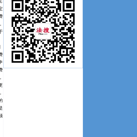
先
定
费
，
于
国
费
申
费
，
更
，
的
是
须