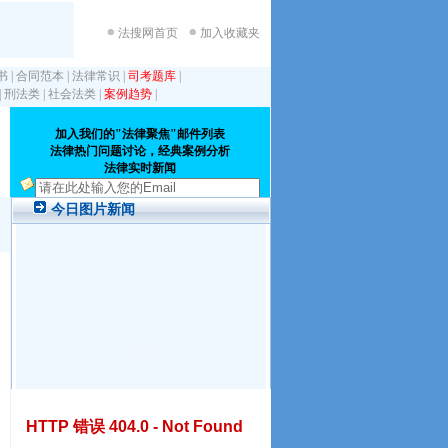
法搜网首页
加入收藏夹
书
|
合同范本
|
法律常识
|
司考题库
|
|
刑法类
|
社会法类
|
案例趋势
|