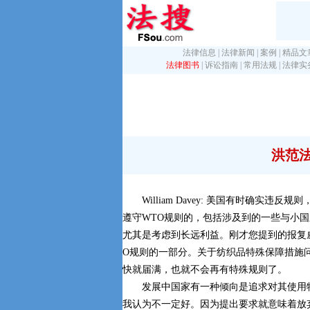
法律信息
|
法律新闻
|
案例
|
精品文
法律图书
|
诉讼指南
|
常用法规
|
法律实
洪范
William Davey: 美国有时确实违反
遵守WTO规则的，包括涉及到的一些与小
尤其是考虑到长远利益。刚才您提到的报复
O规则的一部分。关于纺织品特殊保障措施
快就届满，也就不会再有特殊规则了。
发展中国家有一种倾向是追求对其使用
我认为不一定好。因为提出要求就意味着放