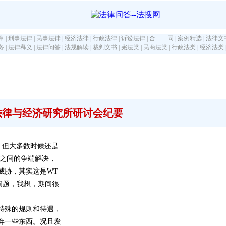
章
|
刑事法律
|
民事法律
|
经济法律
|
行政法律
|
诉讼法律
|
合 同
|
案例精选
|
法律文
务
|
法律释义
|
法律问答
|
法规解读
|
裁判文书
|
宪法类
|
民商法类
|
行政法类
|
经济法类
法律与经济研究所研讨会纪要
规则，但大多数时候还是
国之间的争端解决，
威胁，其实这是WT
问题，我想，期间很
特殊的规则和待遇，
弃一些东西。况且发