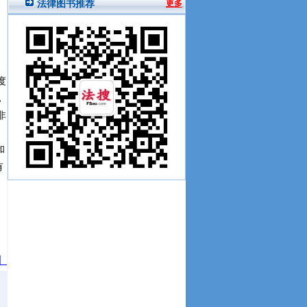
度
，
非
和
有
】