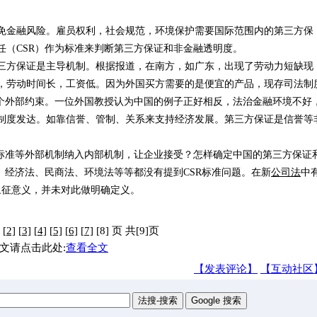
金融风险。雇员权利，社会规范，环境保护需要国际范围内的第三方保
任（CSR）作为标准来判断第三方保证和非金融透明度。
方保证是主导机制。根据报道，在南方，如广东，出现了劳动力短缺现
，劳动时间长，工资低。因为外国买方需要的是便宜的产品，现存司法制
这个外部约束。一位外国教授认为中国的例子正好相反，法治金融环境不好
制度发达。如靠信誉、管制、关系来支持经济发展。第三方保证是信誉等
准等外部机制纳入内部机制，让企业接受？怎样确定中国的第三方保证
、经济法、民商法、环境法等等都没有提到CSR标准问题。在新
公司法
中
象征意义，并未对此做明确定义。
[2]
[3]
[4]
[5]
[6]
[7]
[8] 页 共[9]页
文请点击此处:
查看全文
【发表评论】
【互动社区