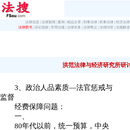
法律信息
|
法律新闻
|
案例
|
精品文章
|
刑事法律
|
民事法律
|
经济法律
法律图书
|
诉讼指南
|
常用法规
|
法律实务
|
法律释义
|
法律问答
|
法规解读
洪范法律与经济研究所研
3、政治人品素质—法官惩戒与
监督
经费保障问题：
一、
80年代以前，统一预算，中央