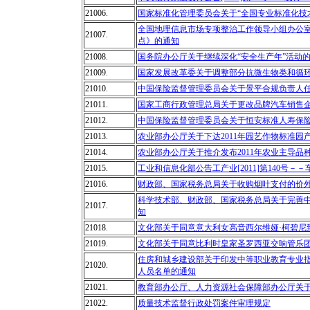
21006.
国家标准化管理委员会关于“全国专业标准化技
全国地理信息市场专项整治工作领导小组办公室
21007.
点》的通知
21008.
国务院办公厅关于继续深化“安全生产年”活动
21009.
国家发展改革委关于调整部分抗微生物类和循
21010.
中国保险监督管理委员会关于景平合规负责人
21011.
国家工商行政管理总局关于更改品牌汽车销售企业名
21012.
中国保险监督管理委员会关于恒安标准人寿保
21013.
农业部办公厅关于下达2011年园艺作物标准园
21014.
农业部办公厅关于推介发布2011年农业主导品
21015.
工业和信息化部公告工产业[2011]第140号－－车
21016.
财政部、国家税务总局关于收购烟叶支付的价
科学技术部、财政部、国家税务总局关于完善
21017.
知
21018.
文化部关于同意意大利女高音西尔维娅·柯碧尼
21019.
文化部关于同意比利时皇家圣罗西亚交响管乐
住房和城乡建设部关于印发中等职业教育专业
21020.
人员名单的通知
21021.
教育部办公厅、人力资源社会保障部办公厅关于
21022.
质量技术监督行政处罚案件审理规定