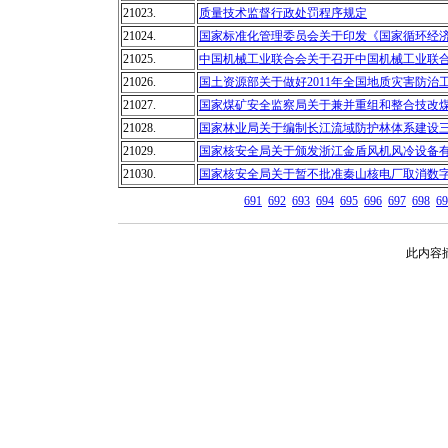
21023.
质量技术监督行政处罚程序规定
21024.
国家标准化管理委员会关于印发《国家循环经济
21025.
中国机械工业联合会关于召开中国机械工业联
21026.
国土资源部关于做好2011年全国地质灾害防治
21027.
国家煤矿安全监察局关于兼并重组和整合技改
21028.
国家林业局关于编制长江流域防护林体系建设三
21029.
国家核安全局关于颁发浙江金盾风机风冷设备有
21030.
国家核安全局关于暂不批准秦山核电厂取消数
691
692
693
694
695
696
697
698
69
此内容