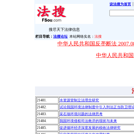
设法搜为首页
┊
搜尽天下法律信息
栏目导航：
法搜论坛
本站网络实名：
法搜
中华人民共和国反垄断法 2007.08
中华人民共和国突发
21481.
水资源管制立法理念研究
21482.
试论我国环境法律制度中引入刑法正当防卫理
21483.
采石场环境问题的法律思考
21484.
我国环境侵权司法救济的现状与未来
21485.
促进循环经济深度发展的税收法律研究