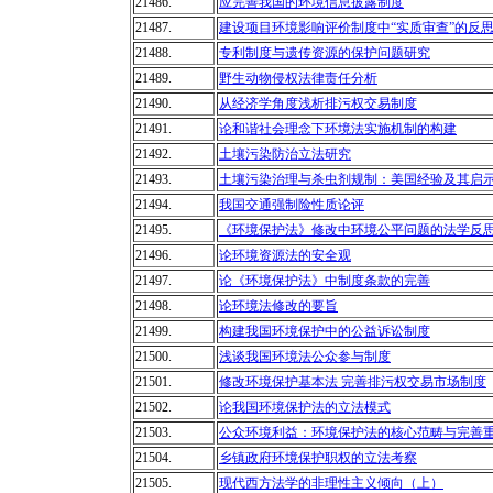
21486.
应完善我国的环境信息披露制度
21487.
建设项目环境影响评价制度中“实质审查”的反
21488.
专利制度与遗传资源的保护问题研究
21489.
野生动物侵权法律责任分析
21490.
从经济学角度浅析排污权交易制度
21491.
论和谐社会理念下环境法实施机制的构建
21492.
土壤污染防治立法研究
21493.
土壤污染治理与杀虫剂规制：美国经验及其启
21494.
我国交通强制险性质论评
21495.
《环境保护法》修改中环境公平问题的法学反
21496.
论环境资源法的安全观
21497.
论《环境保护法》中制度条款的完善
21498.
论环境法修改的要旨
21499.
构建我国环境保护中的公益诉讼制度
21500.
浅谈我国环境法公众参与制度
21501.
修改环境保护基本法 完善排污权交易市场制度
21502.
论我国环境保护法的立法模式
21503.
公众环境利益：环境保护法的核心范畴与完善
21504.
乡镇政府环境保护职权的立法考察
21505.
现代西方法学的非理性主义倾向（上）