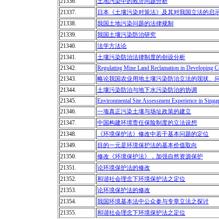
21336.
土地污染中的救济问题分析
21337.
日本《土壤污染对策法》及其对我国立法的启
21338.
我国土地污染问题的法律规制
21339.
我国土壤污染防治研究
21340.
法学方法论
21341.
土壤污染防治法律制度的创设分析
21342.
Regulating Mine Land Reclamation in Developing C
21343.
略论我国农业用地土壤污染防治立法的现状、
21344.
土壤污染防治与地下水污染防治的协调
21345.
Environmental Site Assessment Experience in Singa
21346.
一项真正污染土壤与场址政策的建立
21347.
中国构建环境责任保险制度的立法设想
21348.
《环境保护法》修改中若干基本问题的定位
21349.
目的一元是环境保护法的基本价值取向
21350.
修改《环境保护法》，加强自然资源保护
21351.
论环境保护法的修改
21352.
和谐社会理念下环境保护法之定位
21353.
论环境保护法的修改
21354.
我国环境基本法中公众参与专章立法之探讨
21355.
和谐社会理念下环境保护法之定位